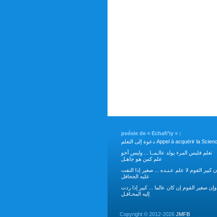
poésie de « Echafi’iy » :
دعوة إلى التعلم Appel à acquérir la Scie
تعلم فليس المرء يولد عالـمــا ... وليس أخو
علم كمن هو جاهـل
ن كبير القوم لا علم عـنـده ... صغير إذا التفت
عليه الجحافل
وإن صغير القوم إن كان عالما ... كبير إذا ردت
إليه المحـافـل
Copyright ©
2012-2026
JMFB