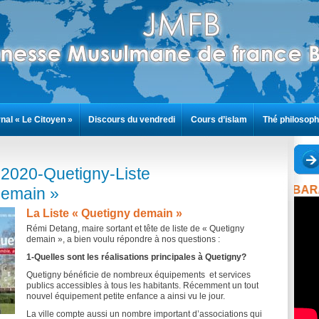
nal « Le Citoyen »
Discours du vendredi
Cours d’islam
Thé philosoph
-2020-Quetigny-Liste
RAM
demain »
La Liste « Quetigny demain »
Rémi Detang, maire sortant et tête de liste de « Quetigny
demain », a bien voulu répondre à nos questions :
1-Quelles sont les réalisations principales à Quetigny?
Quetigny bénéficie de nombreux équipements et services
publics accessibles à tous les habitants. Récemment un tout
nouvel équipement petite enfance a ainsi vu le jour.
La ville compte aussi un nombre important d’associations qui