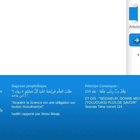
Articl
Sagesse prophétique
Principe Coranique :
وَقُلْ رَبِّ زِدْنِي عِلْمًا - طه 114
"( طَلَبُ العِلْمِ فَرِيْضَةٌ عَلَىْ كُلِّ مُسْلِمٍ » رواه
nce
ابن ماجه ) ",
ET DIS : "SEIGNEUR, DONNE-MOI
"Acquérir la Science est une obligation sur
(TOUJOURS) PLUS DE SAVOIR"
tout(e) musulman(e)".
Sourate Taha verset 114
وإ
hadith rapporté par Ibnou Maaja