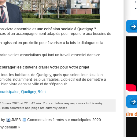
n vivre ensemble et une cohésion sociale à Quetigny ?
vices et un accompagnement adaptés pour répondre aux besoins de
n agissant en proximité pour favoriser à la fois le dialogue et la
aires et les associations qui font un travail essentiel dans ce
urager les citoyens d’aller voter pour votre projet
 tous les habitants de Quetigny, quels que soient leur situation
domicile, notamment les plus fragiles. L’objectif est de permettre à
bien vivre dans sa ville et de s’épanouir.
municipales
,
Quetigny
,
Rémi
13 mars 2020 at 22 h 42 min. You can follow any responses to this entry
. Both comments and pings are currently closed.
Extrait du séminaire du C
by
JMFB
Commentaires fermés
sur municipales-2020-
gny demain »