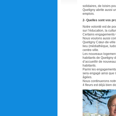
solidaires, de loisirs po
Quetigny abrite aussi 
emplois.
2- Quelles sont vos pr
Notre volonté est de po
sur l’éducation, la cultur
Certains engagements v
Nous voulons aussi conf
Quetigny Cœur-de-ville 
lieu (médiathèque, ludo
centre-ville.
Les nouveaux logements
habitants de Quetigny de
d’accueillir de nouveau
habitants.
Parmi les engagements 
sera engagé ainsi que l
âgées.
Nous continuerons notre
4 fleurs est déjà bien d