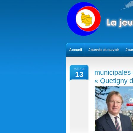
Accueil
Journée du savoir
Jour
Contact
MAR 20
municipales
13
« Quetigny 