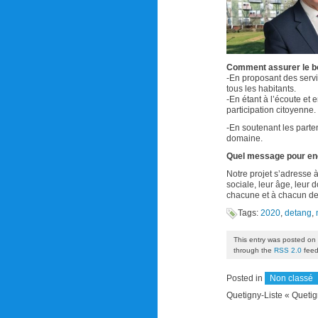
Comment assurer le bo
-En proposant des ser
tous les habitants.
-En étant à l’écoute et e
participation citoyenne.
-En soutenant les parten
domaine.
Quel message pour enco
Notre projet s’adresse à
sociale, leur âge, leur 
chacune et à chacun de 
Tags:
2020
,
detang
,
This entry was posted on 
through the
RSS 2.0
feed
Posted in
Non classé
Quetigny-Liste « Queti