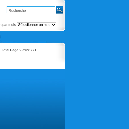
Articles
par
mois
es par mois
Total Page Views:
771