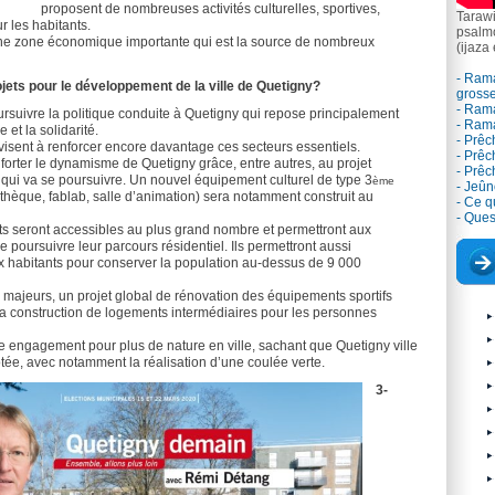
proposent de nombreuses activités culturelles, sportives,
Tarawi
ur les habitants.
psalm
une zone économique importante qui est la source de nombreux
(ijaza
- Rama
ojets pour le développement de la ville de Quetigny?
grosse
- Ram
ursuivre la politique conduite à Quetigny qui repose principalement
- Ram
e et la solidarité.
- Prêc
isent à renforcer encore davantage ces secteurs essentiels.
- Prêc
orter le dynamisme de Quetigny grâce, entre autres, au projet
- Prê
qui va se poursuivre. Un nouvel équipement culturel de type 3
ème
- Jeûn
thèque, fablab, salle d’animation) sera notamment construit au
- Ce qu
- Ques
 seront accessibles au plus grand nombre et permettront aux
 poursuivre leur parcours résidentiel. Ils permettront aussi
x habitants pour conserver la population au-dessus de 9 000
majeurs, un projet global de rénovation des équipements sportifs
a construction de logements intermédiaires pour les personnes
 engagement pour plus de nature en ville, sachant que Quetigny ville
otée, avec notamment la réalisation d’une coulée verte.
3-