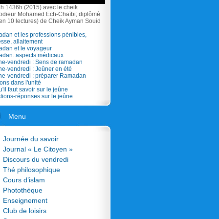
h 1436h (2015) avec le cheik
odieur Mohamed Ech-Chaïbi; diplômé
 en 10 lectures) de Cheik Ayman Souid
dan et les professions pénibles,
sse, allaitement
adan et le voyageur
adan: aspects médicaux
he-vendredi : Sens de ramadan
he-vendredi : Jeûner en été
che-vendredi : préparer Ramadan
ons dans l'unité
'il faut savoir sur le jeûne
tions-réponses sur le jeûne
Menu
Journée du savoir
Journal « Le Citoyen »
Discours du vendredi
Thé philosophique
Cours d’islam
Photothèque
Enseignement
Club de loisirs