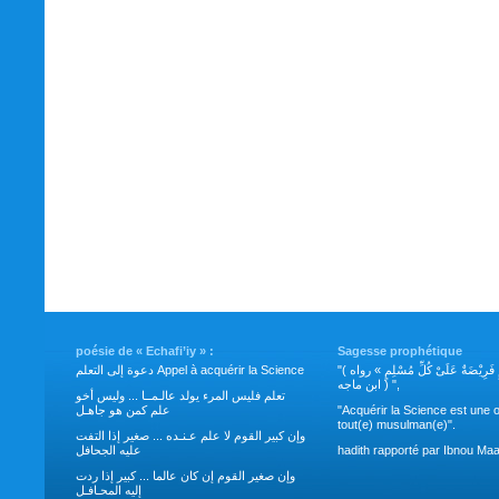
poésie de « Echafi’iy » :
Sagesse prophétique
"( طَلَبُ العِلْمِ فَرِيْضَةٌ عَلَىْ كُلِّ مُسْلِمٍ » رواه
دعوة إلى التعلم Appel à acquérir la Science
ابن ماجه ) ",
تعلم فليس المرء يولد عالـمــا ... وليس أخو
علم كمن هو جاهـل
"Acquérir la Science est une o
tout(e) musulman(e)".
وإن كبير القوم لا علم عـنـده ... صغير إذا التفت
عليه الجحافل
hadith rapporté par Ibnou Maa
وإن صغير القوم إن كان عالما ... كبير إذا ردت
إليه المحـافـل