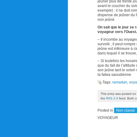
jeûner plus de trente j
avant le coucher du sole
exemple) : il ne doit ro
dispense de jeûner du fa
non jeûné.
On sait que le jour se 
voyageur vers l’Ouest.
– Il incombe au voyageu
survolé ; il peut rompr
jeûne est inférieure à 
dans lequel il se trouve,
– Si toutefois les horai
que du fait de l’altitude
son jeûne tant le soleil
la fatwa saoudienne
Tags:
ramadan
,
voy
This entry was posted on 
the
RSS 2.0
feed. Both c
Posted in
Non classé
VOYAGEUR