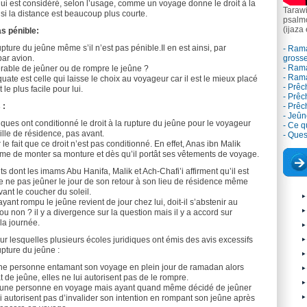
 qui est considéré, selon l’usage, comme un voyage donne le droit à la
Tarawi
i la distance est beaucoup plus courte.
psalm
(ijaza
as pénible:
pture du jeûne même s’il n’est pas pénible.Il en est ainsi, par
- Rama
ar avion.
grosse
- Ram
férable de jeûner ou de rompre le jeûne ?
- Ram
ate est celle qui laisse le choix au voyageur car il est le mieux placé
- Prêc
 le plus facile pour lui.
- Prêc
 :
- Prê
- Jeûn
iques ont conditionné le droit à la rupture du jeûne pour le voyageur
- Ce qu
 ville de résidence, pas avant.
- Ques
le fait que ce droit n’est pas conditionné. En effet, Anas ibn Malik
me de monter sa monture et dès qu’il portât ses vêtements de voyage.
s dont les imams Abu Hanifa, Malik et Ach-Chafi’i affirment qu’il est
 ne pas jeûner le jour de son retour à son lieu de résidence même
 avant le coucher du soleil.
ayant rompu le jeûne revient de jour chez lui, doit-il s’abstenir au
u non ? il y a divergence sur la question mais il y a accord sur
 la journée.
 sur lesquelles plusieurs écoles juridiques ont émis des avis excessifs
upture du jeûne :
ne personne entamant son voyage en plein jour de ramadan alors
 de jeûne, elles ne lui autorisent pas de le rompre.
une personne en voyage mais ayant quand même décidé de jeûner
ui autorisent pas d’invalider son intention en rompant son jeûne après