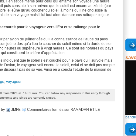
ours. Il en est de même pour celui qui entame son voyage une heure
il puis constate à son arrivée que le soleil est encore au zénith (par
mpre le jeûne qu’au coucher du soleil à moins qu’il ne choisisse la
it de son voyage mais il lui faut alors dans ce cas rattraper ce jour
raccourcit pour le voyageur vers l’Est et se rallonge pour le
r par avion de jeûner dès qu’il a connaissance de l’aube du pays
e son jeûne dès qu’a lieu le coucher du soleil même si la durée de son
cinq heures ou supérieure à vingt heures. Ce sont les horaires du pays
 qui constituent le critère d’appréciation.
23e journée du savoir - 
res indiquent que le soleil s’est couché pour le pays qu’il survole mais
 de l’avion, le voyageur voit encore le soleil, celui-ci ne doit pas rompre
 ne disparaît pas de sa vue. Ainsi en a conclu l’étude de la maison de
age
,
voyageur
9 mars 2026 at 7 h 02 min. You can follow any responses to this entry through
omments and pings are currently closed.
by
JMFB
Commentaires fermés
sur RAMADAN ET LE
bande