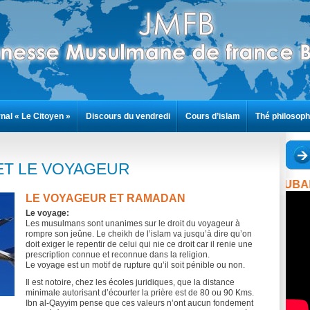
nal « Le Citoyen »
Discours du vendredi
Cours d’islam
Thé philosoph
ET LE VOYAGEUR
LE VOYAGEUR ET RAMADAN
Le voyage:
Les musulmans sont unanimes sur le droit du voyageur à
rompre son jeûne. Le cheikh de l’islam va jusqu’à dire qu’on
doit exiger le repentir de celui qui nie ce droit car il renie une
prescription connue et reconnue dans la religion.
Le voyage est un motif de rupture qu’il soit pénible ou non.
Il est notoire, chez les écoles juridiques, que la distance
minimale autorisant d’écourter la prière est de 80 ou 90 Kms.
Ibn al-Qayyim pense que ces valeurs n’ont aucun fondement