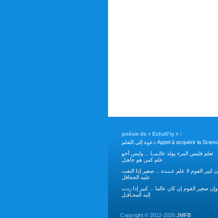
poésie de « Echafi’iy » :
دعوة إلى التعلم Appel à acquérir la Scie
تعلم فليس المرء يولد عالـمــا ... وليس أخو
علم كمن هو جاهـل
ن كبير القوم لا علم عـنـده ... صغير إذا التفت
عليه الجحافل
وإن صغير القوم إن كان عالما ... كبير إذا ردت
إليه المحـافـل
Copyright ©
2012-2026
JMFB