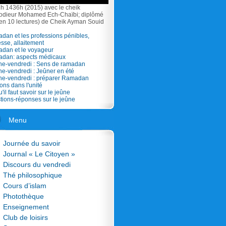
h 1436h (2015) avec le cheik
odieur Mohamed Ech-Chaïbi; diplômé
 en 10 lectures) de Cheik Ayman Souid
dan et les professions pénibles,
sse, allaitement
adan et le voyageur
adan: aspects médicaux
he-vendredi : Sens de ramadan
he-vendredi : Jeûner en été
che-vendredi : préparer Ramadan
ons dans l'unité
'il faut savoir sur le jeûne
tions-réponses sur le jeûne
Menu
Journée du savoir
Journal « Le Citoyen »
Discours du vendredi
Thé philosophique
Cours d’islam
Photothèque
Enseignement
Club de loisirs