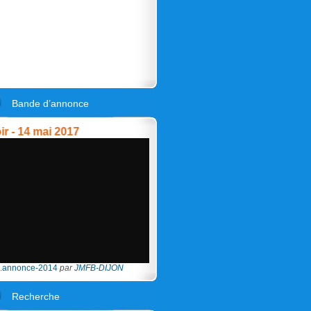
Bande d’annonce
14 mai 2017
.annonce-2014
par
JMFB-DIJON
Recherche