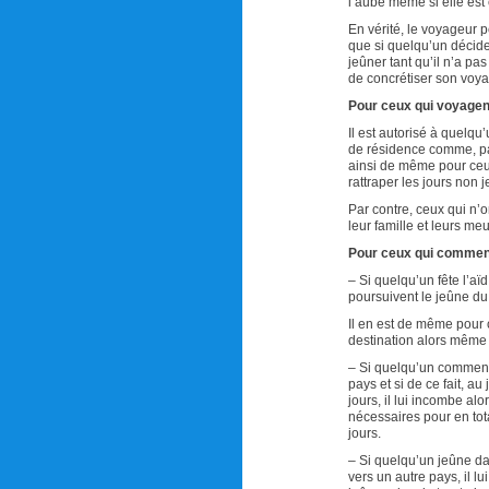
l’aube même si elle est
En vérité, le voyageur 
que si quelqu’un décide
jeûner tant qu’il n’a pa
de concrétiser son voy
Pour ceux qui voyage
Il est autorisé à quelq
de résidence comme, par 
ainsi de même pour ceu
rattraper les jours non 
Par contre, ceux qui n’o
leur famille et leurs m
Pour ceux qui commenc
– Si quelqu’un fête l’a
poursuivent le jeûne du
Il en est de même pour c
destination alors même 
– Si quelqu’un commenc
pays et si de ce fait, au
jours, il lui incombe al
nécessaires pour en tota
jours.
– Si quelqu’un jeûne da
vers un autre pays, il 