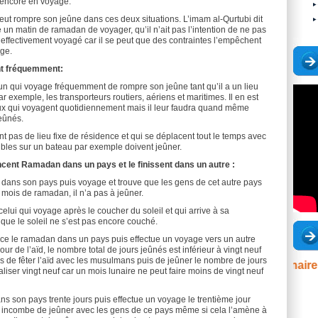
 encore en voyage.
peut rompre son jeûne dans ces deux situations. L’imam al-Qurtubi dit
 un matin de ramadan de voyager, qu’il n’ait pas l’intention de ne pas
s effectivement voyagé car il se peut que des contraintes l’empêchent
age.
nt fréquemment:
u’un qui voyage fréquemment de rompre son jeûne tant qu’il a un lieu
exemple, les transporteurs routiers, aériens et maritimes. Il en est
x qui voyagent quotidiennement mais il leur faudra quand même
jeûnés.
nt pas de lieu fixe de résidence et qui se déplacent tout le temps avec
eubles sur un bateau par exemple doivent jeûner.
ent Ramadan dans un pays et le finissent dans un autre :
ïd dans son pays puis voyage et trouve que les gens de cet autre pays
 mois de ramadan, il n’a pas à jeûner.
elui qui voyage après le coucher du soleil et qui arrive à sa
que le soleil ne s’est pas encore couché.
e le ramadan dans un pays puis effectue un voyage vers un autre
 jour de l’aïd, le nombre total de jours jeûnés est inférieur à vingt neuf
ors de fêter l’aïd avec les musulmans puis de jeûner le nombre de jours
Extrait du séminaire du
liser vingt neuf car un mois lunaire ne peut faire moins de vingt neuf
ns son pays trente jours puis effectue un voyage le trentième jour
lui incombe de jeûner avec les gens de ce pays même si cela l’amène à