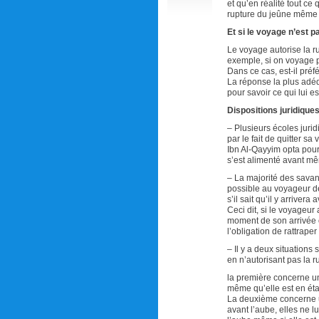
et qu’en réalité tout ce
rupture du jeûne même s
Et si le voyage n’est p
Le voyage autorise la ru
exemple, si on voyage p
Dans ce cas, est-il pré
La réponse la plus adéqu
pour savoir ce qui lui est
Dispositions juridiques
– Plusieurs écoles jurid
par le fait de quitter sa
Ibn Al-Qayyim opta pour 
s’est alimenté avant mê
– La majorité des savant
possible au voyageur de
s’il sait qu’il y arrivera
Ceci dit, si le voyageur 
moment de son arrivée o
l’obligation de rattraper
– Il y a deux situations
en n’autorisant pas la r
la première concerne u
même qu’elle est en état
La deuxième concerne 
avant l’aube, elles ne l