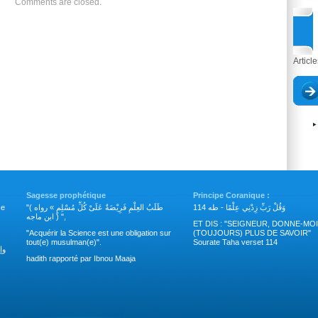
Comments are closed.
Articl
Sagesse prophétique
Principe Coranique :
وَقُلْ رَبِّ زِدْنِي عِلْمًا - طه 114
"( طَلَبُ العِلْمِ فَرِيْضَةٌ عَلَىْ كُلِّ مُسْلِمٍ » رواه
nce
ابن ماجه ) ",
ET DIS : "SEIGNEUR, DONNE-MOI
"Acquérir la Science est une obligation sur
(TOUJOURS) PLUS DE SAVOIR"
tout(e) musulman(e)".
Sourate Taha verset 114
وإ
hadith rapporté par Ibnou Maaja