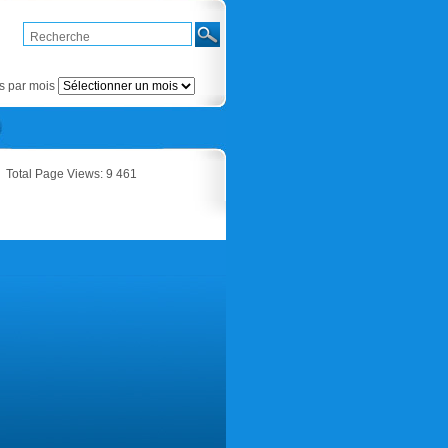
Articles
par
mois
es par mois
Total Page Views:
9 461