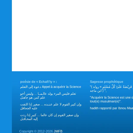
poésie de « Echafi’iy » :
Sagesse prophétique
"( طَلَبُ العِلْمِ فَرِيْضَةٌ عَلَىْ كُلِّ مُسْلِمٍ » رواه
دعوة إلى التعلم Appel à acquérir la Science
ابن ماجه ) ",
تعلم فليس المرء يولد عالـمــا ... وليس أخو
علم كمن هو جاهـل
"Acquérir la Science est une o
tout(e) musulman(e)".
وإن كبير القوم لا علم عـنـده ... صغير إذا التفت
عليه الجحافل
hadith rapporté par Ibnou Maa
وإن صغير القوم إن كان عالما ... كبير إذا ردت
إليه المحـافـل
Copyright ©
2012-2026
JMFB