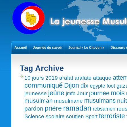
Accueil
Journée du savoir
Journal « Le Citoyen »
Discours 
Contact
Tag Archive
atten
10 jours
2019
arafat
arafate
attaque
communiqué
Dijon
dix
gaz
egypte
foot
mois
jeûne
journée
jeunesse
Jour
jmfb
musulmans
musulman
nuit
musulmane
ramadan
prière
pardon
reus
rebsamen
terroriste
Science
scolaire
soutien
Sport