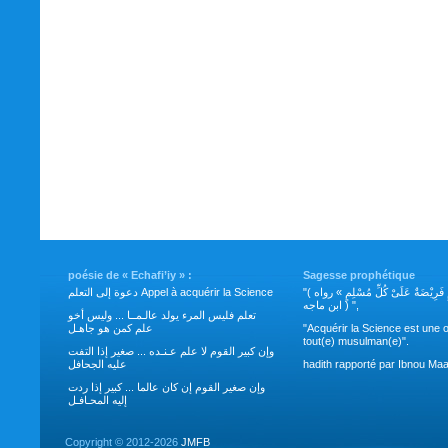
poésie de « Echafi’iy » :
Sagesse prophétique
"( طَلَبُ العِلْمِ فَرِيْضَةٌ عَلَىْ كُلِّ مُسْلِمٍ » رواه
دعوة إلى التعلم Appel à acquérir la Science
ابن ماجه ) ",
تعلم فليس المرء يولد عالـمــا ... وليس أخو
علم كمن هو جاهـل
"Acquérir la Science est une o
tout(e) musulman(e)".
وإن كبير القوم لا علم عـنـده ... صغير إذا التفت
عليه الجحافل
hadith rapporté par Ibnou Maa
وإن صغير القوم إن كان عالما ... كبير إذا ردت
إليه المحـافـل
Copyright ©
2012-2026
JMFB