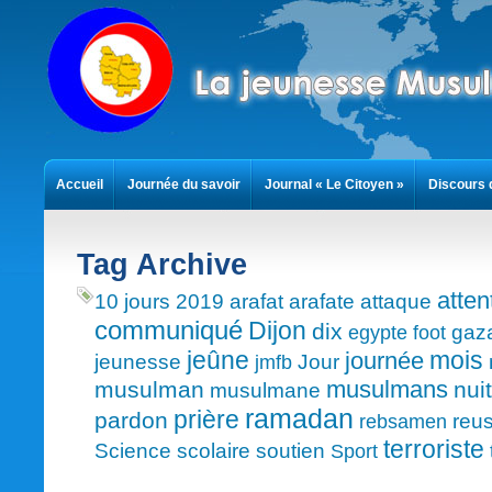
Accueil
Journée du savoir
Journal « Le Citoyen »
Discours 
Contact
Tag Archive
atten
10 jours
2019
arafat
arafate
attaque
communiqué
Dijon
dix
gaz
egypte
foot
mois
jeûne
journée
jeunesse
Jour
jmfb
musulmans
musulman
nuit
musulmane
ramadan
prière
pardon
reus
rebsamen
terroriste
Science
scolaire
soutien
Sport