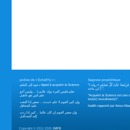
poésie de « Echafi’iy » :
Sagesse prophétique
"( طَلَبُ العِلْمِ فَرِيْضَةٌ عَلَىْ كُلِّ مُسْلِمٍ » رواه
دعوة إلى التعلم Appel à acquérir la Science
ابن ماجه ) ",
تعلم فليس المرء يولد عالـمــا ... وليس أخو
علم كمن هو جاهـل
"Acquérir la Science est une o
tout(e) musulman(e)".
وإن كبير القوم لا علم عـنـده ... صغير إذا التفت
عليه الجحافل
hadith rapporté par Ibnou Maa
وإن صغير القوم إن كان عالما ... كبير إذا ردت
إليه المحـافـل
Copyright ©
2012-2026
JMFB