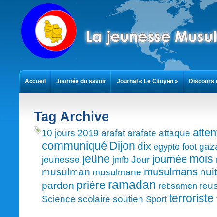
Accueil
Journée du savoir
Journal « Le Citoyen »
Discours 
Contact
Tag Archive
atten
10 jours
2019
arafat
arafate
attaque
communiqué
Dijon
dix
gaz
egypte
foot
mois
jeûne
journée
jeunesse
Jour
jmfb
musulmans
musulman
nuit
musulmane
ramadan
prière
pardon
reus
rebsamen
terroriste
Science
scolaire
soutien
Sport