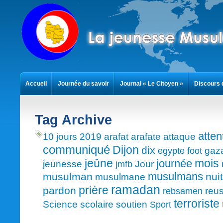
Accueil
Journée du savoir
Journal « Le Citoyen »
Discours 
Contact
Tag Archive
atten
10 jours
2019
arafat
arafate
attaque
communiqué
Dijon
dix
gaz
egypte
foot
mois
jeûne
journée
jeunesse
Jour
jmfb
musulmans
musulman
nuit
musulmane
ramadan
prière
pardon
reus
rebsamen
terroriste
Science
scolaire
soutien
Sport