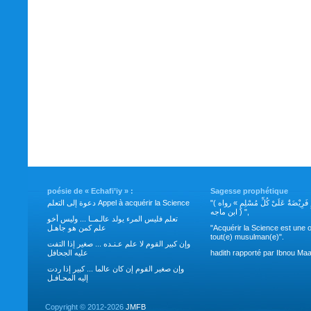
poésie de « Echafi’iy » :
Sagesse prophétique
"( طَلَبُ العِلْمِ فَرِيْضَةٌ عَلَىْ كُلِّ مُسْلِمٍ » رواه
دعوة إلى التعلم Appel à acquérir la Science
ابن ماجه ) ",
تعلم فليس المرء يولد عالـمــا ... وليس أخو
علم كمن هو جاهـل
"Acquérir la Science est une o
tout(e) musulman(e)".
وإن كبير القوم لا علم عـنـده ... صغير إذا التفت
عليه الجحافل
hadith rapporté par Ibnou Maa
وإن صغير القوم إن كان عالما ... كبير إذا ردت
إليه المحـافـل
Copyright ©
2012-2026
JMFB