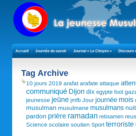
Accueil
Journée du savoir
Journal « Le Citoyen »
Discours 
Contact
Tag Archive
atten
10 jours
2019
arafat
arafate
attaque
communiqué
Dijon
dix
gaz
egypte
foot
mois
jeûne
journée
jeunesse
Jour
jmfb
musulmans
musulman
nuit
musulmane
ramadan
prière
pardon
reus
rebsamen
terroriste
Science
scolaire
soutien
Sport