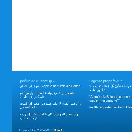
poésie de « Echafi’iy » :
Sagesse prophétique
"( طَلَبُ العِلْمِ فَرِيْضَةٌ عَلَىْ كُلِّ مُسْلِمٍ » رواه
دعوة إلى التعلم Appel à acquérir la Science
ابن ماجه ) ",
تعلم فليس المرء يولد عالـمــا ... وليس أخو
علم كمن هو جاهـل
"Acquérir la Science est une o
tout(e) musulman(e)".
وإن كبير القوم لا علم عـنـده ... صغير إذا التفت
عليه الجحافل
hadith rapporté par Ibnou Maa
وإن صغير القوم إن كان عالما ... كبير إذا ردت
إليه المحـافـل
Copyright ©
2012-2026
JMFB