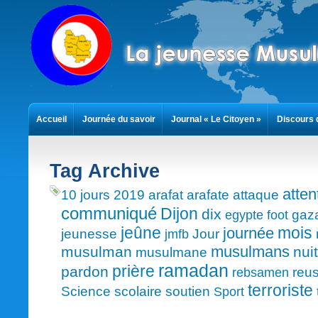
Accueil
Journée du savoir
Journal « Le Citoyen »
Discours 
Contact
Tag Archive
atten
10 jours
2019
arafat
arafate
attaque
communiqué
Dijon
dix
gaz
egypte
foot
mois
jeûne
journée
jeunesse
Jour
jmfb
musulmans
musulman
nuit
musulmane
ramadan
prière
pardon
reus
rebsamen
terroriste
Science
scolaire
soutien
Sport