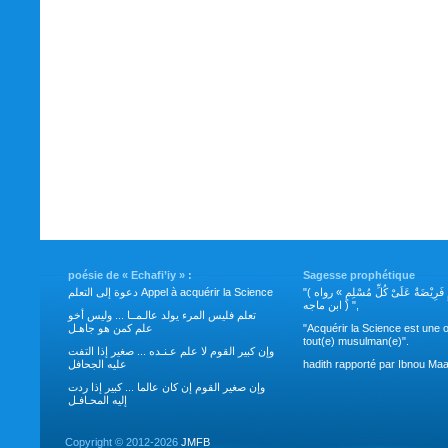
poésie de « Echafi’iy » :
Sagesse prophétique
"( طَلَبُ العِلْمِ فَرِيْضَةٌ عَلَىْ كُلِّ مُسْلِمٍ » رواه
دعوة إلى التعلم Appel à acquérir la Science
ابن ماجه ) ",
تعلم فليس المرء يولد عالـمــا ... وليس أخو
علم كمن هو جاهـل
"Acquérir la Science est une o
tout(e) musulman(e)".
وإن كبير القوم لا علم عـنـده ... صغير إذا التفت
عليه الجحافل
hadith rapporté par Ibnou Maa
وإن صغير القوم إن كان عالما ... كبير إذا ردت
إليه المحـافـل
Copyright ©
2012-2026
JMFB