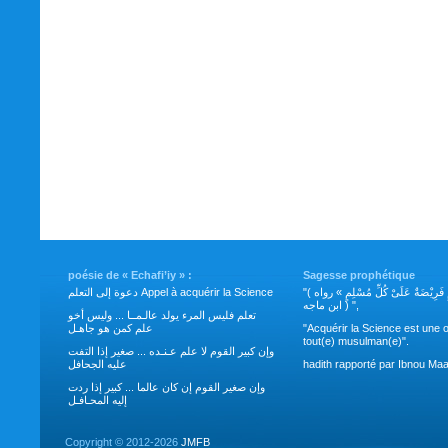
poésie de « Echafi’iy » :
Sagesse prophétique
"( طَلَبُ العِلْمِ فَرِيْضَةٌ عَلَىْ كُلِّ مُسْلِمٍ » رواه
دعوة إلى التعلم Appel à acquérir la Science
ابن ماجه ) ",
تعلم فليس المرء يولد عالـمــا ... وليس أخو
علم كمن هو جاهـل
"Acquérir la Science est une o
tout(e) musulman(e)".
وإن كبير القوم لا علم عـنـده ... صغير إذا التفت
عليه الجحافل
hadith rapporté par Ibnou Maa
وإن صغير القوم إن كان عالما ... كبير إذا ردت
إليه المحـافـل
Copyright ©
2012-2026
JMFB