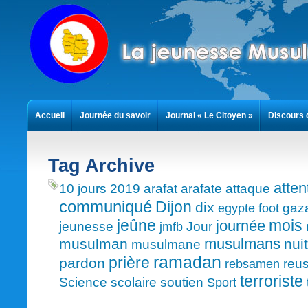
Accueil
Journée du savoir
Journal « Le Citoyen »
Discours 
Contact
Tag Archive
atten
10 jours
2019
arafat
arafate
attaque
communiqué
Dijon
dix
gaz
egypte
foot
mois
jeûne
journée
jeunesse
Jour
jmfb
musulmans
musulman
nuit
musulmane
ramadan
prière
pardon
reus
rebsamen
terroriste
Science
scolaire
soutien
Sport