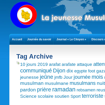
Accueil
Journée du savoir
Journal « Le Citoyen »
Discours 
Contact
Tag Archive
atten
10 jours
2019
arafat
arafate
attaque
communiqué
Dijon
dix
gaz
egypte
foot
mois
jeûne
journée
jeunesse
Jour
jmfb
musulmans
musulman
nuit
musulmane
ramadan
prière
pardon
reus
rebsamen
terroriste
Science
scolaire
soutien
Sport