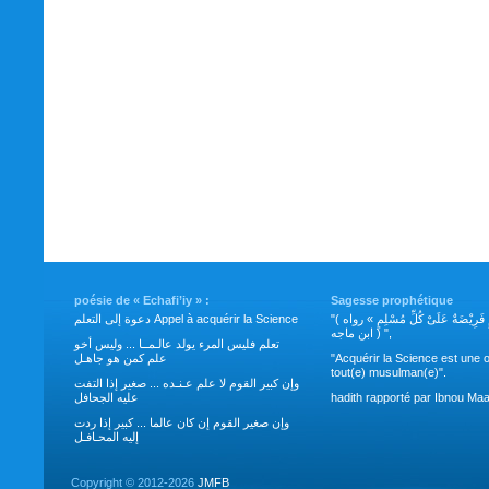
poésie de « Echafi’iy » :
Sagesse prophétique
"( طَلَبُ العِلْمِ فَرِيْضَةٌ عَلَىْ كُلِّ مُسْلِمٍ » رواه
دعوة إلى التعلم Appel à acquérir la Science
ابن ماجه ) ",
تعلم فليس المرء يولد عالـمــا ... وليس أخو
علم كمن هو جاهـل
"Acquérir la Science est une o
tout(e) musulman(e)".
وإن كبير القوم لا علم عـنـده ... صغير إذا التفت
عليه الجحافل
hadith rapporté par Ibnou Maa
وإن صغير القوم إن كان عالما ... كبير إذا ردت
إليه المحـافـل
Copyright ©
2012-2026
JMFB