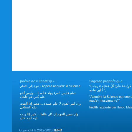
poésie de « Echafi’iy » :
Sagesse prophétique
"( طَلَبُ العِلْمِ فَرِيْضَةٌ عَلَىْ كُلِّ مُسْلِمٍ » رواه
دعوة إلى التعلم Appel à acquérir la Science
ابن ماجه ) ",
تعلم فليس المرء يولد عالـمــا ... وليس أخو
علم كمن هو جاهـل
"Acquérir la Science est une o
tout(e) musulman(e)".
وإن كبير القوم لا علم عـنـده ... صغير إذا التفت
عليه الجحافل
hadith rapporté par Ibnou Maa
وإن صغير القوم إن كان عالما ... كبير إذا ردت
إليه المحـافـل
Copyright ©
2012-2026
JMFB