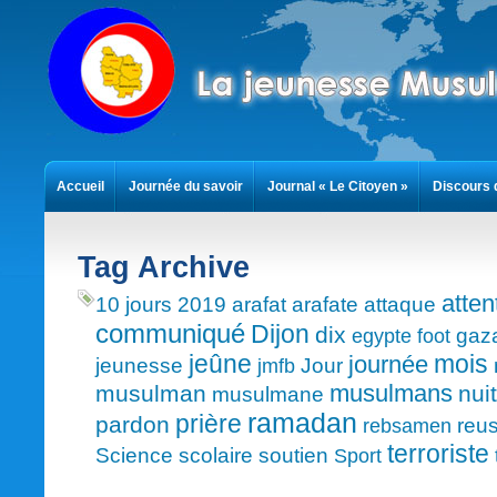
Accueil
Journée du savoir
Journal « Le Citoyen »
Discours 
Contact
Tag Archive
atten
10 jours
2019
arafat
arafate
attaque
communiqué
Dijon
dix
gaz
egypte
foot
mois
jeûne
journée
jeunesse
Jour
jmfb
musulmans
musulman
nuit
musulmane
ramadan
prière
pardon
reus
rebsamen
terroriste
Science
scolaire
soutien
Sport