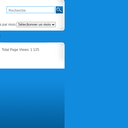
Articles
par
mois
es par mois
Total Page Views:
1 125