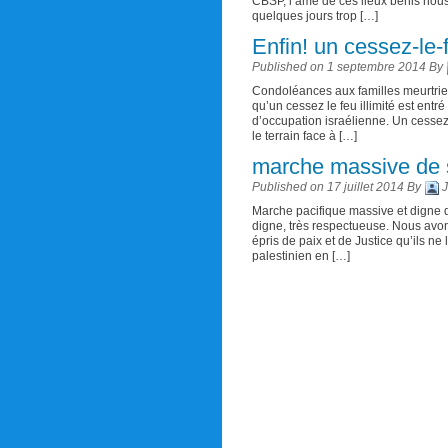
CBSP, l’âme de ces lieux bénis nou
quelques jours trop […]
Enfin! un cessez-le
Published on 1 septembre 2014 By
Condoléances aux familles meurtries 
qu’un cessez le feu illimité est entr
d’occupation israélienne. Un cessez l
le terrain face à […]
marche massive de 
Published on 17 juillet 2014 By
Marche pacifique massive et digne de
digne, très respectueuse. Nous avons
épris de paix et de Justice qu’ils n
palestinien en […]