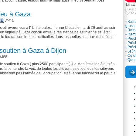
s a accompagné, ébloui, fasciné mais aussi meurtri pendant ces
Tarawi
psalm
-feu à Gaza
(ijaza
JMFB
- Rama
grosse
et révérences à l’ Unité palestinienne C’était le mardi 26 août au soir
- Ram
é en vigueur à Gaza conclu entre la résistance palestinienne et l’état
- Ram
e feu qui confirme les difficultés dans lesquelles se trouvait Israël sur
- Prêc
- Prêc
- Prê
soutien à Gaza à Dijon
- Jeûn
- Ce qu
JMFB
- Ques
 soutien à Gaza ( plus 2500 participants ). La Manifestation était très
 fait entendre la voix de toutes les citoyennes et de tous les citoyens
e laisseront pas l’armée de l’occupation israélienne massacrer le peuple