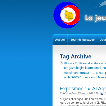
Accueil
Journée du savoir
Jour
Contact
Tag Archive
10 jours
2019
arafat
arafate
att
islam
gaza
hégire
israel
je
foot
musulmans
nuit
musulmane
savoir
Science
scolaire
s
santé
Exposition : « Al Aq
Published on 25 mars 2015 By
J
Al Qods et Al Aqsa : un lien d’amou
jours au centre culturel de la JMFB. 