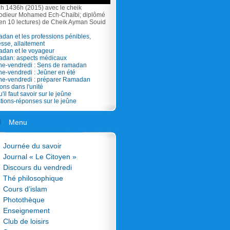
h 1436h (2015) avec le cheik
odieur Mohamed Ech-Chaïbi; diplômé
 en 10 lectures) de Cheik Ayman Souid
dan et les professions pénibles,
sse, allaitement
adan et le voyageur
adan: aspects médicaux
he-vendredi : Sens de ramadan
he-vendredi : Jeûner en été
che-vendredi : préparer Ramadan
ons dans l'unité
'il faut savoir sur le jeûne
tions-réponses sur le jeûne
Menu
Journée du savoir
Journal « Le Citoyen »
Discours du vendredi
Thé philosophique
Cours d’islam
Photothèque
Enseignement
Club de loisirs