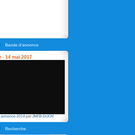
Bande d’annonce
4 mai 2017
.annonce-2014
par
JMFB-DIJON
Recherche