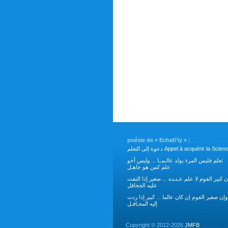
poésie de « Echafi’iy » :
دعوة إلى التعلم Appel à acquérir la Scie
تعلم فليس المرء يولد عالـمــا ... وليس أخو
علم كمن هو جاهـل
ن كبير القوم لا علم عـنـده ... صغير إذا التفت
عليه الجحافل
وإن صغير القوم إن كان عالما ... كبير إذا ردت
إليه المحـافـل
Copyright ©
2012-2026
JMFB