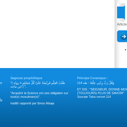
Articl
Sagesse prophétique
Principe Coranique :
وَقُلْ رَبِّ زِدْنِي عِلْمًا - طه 114
"( طَلَبُ العِلْمِ فَرِيْضَةٌ عَلَىْ كُلِّ مُسْلِمٍ » رواه
nce
ابن ماجه ) ",
ET DIS : "SEIGNEUR, DONNE-MOI
"Acquérir la Science est une obligation sur
(TOUJOURS) PLUS DE SAVOIR"
tout(e) musulman(e)".
Sourate Taha verset 114
وإ
hadith rapporté par Ibnou Maaja