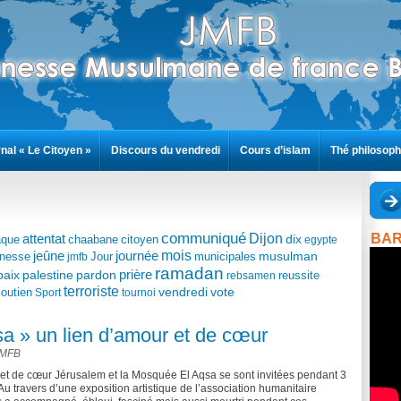
nal « Le Citoyen »
Discours du vendredi
Cours d’islam
Thé philosoph
communiqué
Dijon
R
attentat
dix
aque
chaabane
citoyen
egypte
jeûne
mois
journée
musulman
unesse
Jour
municipales
jmfb
ramadan
prière
paix
palestine
pardon
reussite
rebsamen
terroriste
vendredi
vote
outien
Sport
tournoi
sa » un lien d’amour et de cœur
MFB
r et de cœur Jérusalem et la Mosquée El Aqsa se sont invitées pendant 3
Au travers d’une exposition artistique de l’association humanitaire