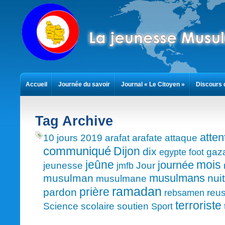
Accueil
Journée du savoir
Journal « Le Citoyen »
Discours 
Contact
Tag Archive
atten
10 jours
2019
arafat
arafate
attaque
communiqué
Dijon
dix
gaz
egypte
foot
mois
jeûne
journée
jeunesse
Jour
jmfb
musulmans
musulman
nuit
musulmane
ramadan
prière
pardon
reus
rebsamen
terroriste
Science
scolaire
soutien
Sport