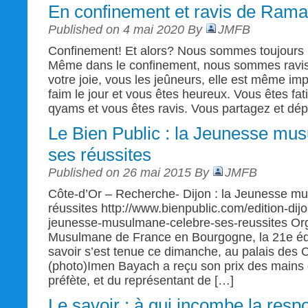
En confinement et ravis de Ram
Published on 4 mai 2020 By
JMFB
Confinement! Et alors? Nous sommes toujours
Même dans le confinement, nous sommes ravi
votre joie, vous les jeûneurs, elle est même i
faim le jour et vous êtes heureux. Vous êtes fati
qyams et vous êtes ravis. Vous partagez et dé
Le Bien Public : la Jeunesse mu
ses réussites
Published on 26 mai 2015 By
JMFB
Côte-d’Or – Recherche- Dijon : la Jeunesse m
réussites http://www.bienpublic.com/edition-dijo
jeunesse-musulmane-celebre-ses-reussites Or
Musulmane de France en Bourgogne, la 21e édi
savoir s’est tenue ce dimanche, au palais des 
(photo)Imen Bayach a reçu son prix des mains 
préfète, et du représentant de […]
Le savoir : à qui incombe la respo