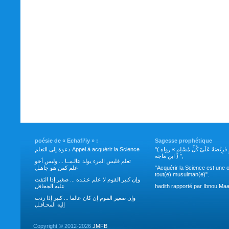
poésie de « Echafi’iy » :
Sagesse prophétique
"( طَلَبُ العِلْمِ فَرِيْضَةٌ عَلَىْ كُلِّ مُسْلِمٍ » رواه
دعوة إلى التعلم Appel à acquérir la Science
ابن ماجه ) ",
تعلم فليس المرء يولد عالـمــا ... وليس أخو
علم كمن هو جاهـل
"Acquérir la Science est une o
tout(e) musulman(e)".
وإن كبير القوم لا علم عـنـده ... صغير إذا التفت
عليه الجحافل
hadith rapporté par Ibnou Maa
وإن صغير القوم إن كان عالما ... كبير إذا ردت
إليه المحـافـل
Copyright ©
2012-2026
JMFB