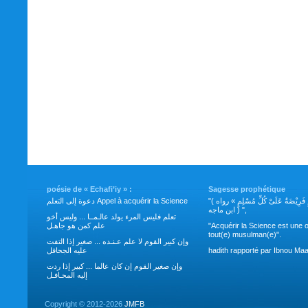
poésie de « Echafi’iy » :
Sagesse prophétique
"( طَلَبُ العِلْمِ فَرِيْضَةٌ عَلَىْ كُلِّ مُسْلِمٍ » رواه
دعوة إلى التعلم Appel à acquérir la Science
ابن ماجه ) ",
تعلم فليس المرء يولد عالـمــا ... وليس أخو
علم كمن هو جاهـل
"Acquérir la Science est une o
tout(e) musulman(e)".
وإن كبير القوم لا علم عـنـده ... صغير إذا التفت
عليه الجحافل
hadith rapporté par Ibnou Maa
وإن صغير القوم إن كان عالما ... كبير إذا ردت
إليه المحـافـل
Copyright ©
2012-2026
JMFB