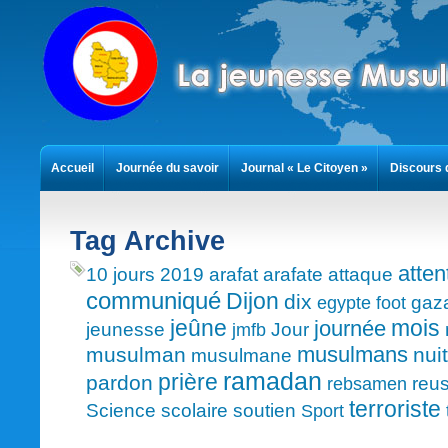
Accueil
Journée du savoir
Journal « Le Citoyen »
Discours 
Contact
Tag Archive
atten
10 jours
2019
arafat
arafate
attaque
communiqué
Dijon
dix
gaz
egypte
foot
mois
jeûne
journée
jeunesse
Jour
jmfb
musulmans
musulman
nuit
musulmane
ramadan
prière
pardon
reus
rebsamen
terroriste
Science
scolaire
soutien
Sport