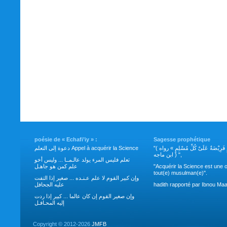
poésie de « Echafi’iy » :
Sagesse prophétique
"( طَلَبُ العِلْمِ فَرِيْضَةٌ عَلَىْ كُلِّ مُسْلِمٍ » رواه
دعوة إلى التعلم Appel à acquérir la Science
ابن ماجه ) ",
تعلم فليس المرء يولد عالـمــا ... وليس أخو
علم كمن هو جاهـل
"Acquérir la Science est une o
tout(e) musulman(e)".
وإن كبير القوم لا علم عـنـده ... صغير إذا التفت
عليه الجحافل
hadith rapporté par Ibnou Maa
وإن صغير القوم إن كان عالما ... كبير إذا ردت
إليه المحـافـل
Copyright ©
2012-2026
JMFB