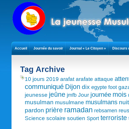
Accueil
Journée du savoir
Journal « Le Citoyen »
Discours 
Contact
Tag Archive
atten
10 jours
2019
arafat
arafate
attaque
communiqué
Dijon
dix
gaz
egypte
foot
mois
jeûne
journée
jeunesse
Jour
jmfb
musulmans
musulman
nuit
musulmane
ramadan
prière
pardon
reus
rebsamen
terroriste
Science
scolaire
soutien
Sport