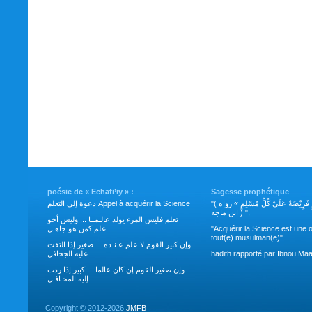
poésie de « Echafi’iy » :
Sagesse prophétique
"( طَلَبُ العِلْمِ فَرِيْضَةٌ عَلَىْ كُلِّ مُسْلِمٍ » رواه
دعوة إلى التعلم Appel à acquérir la Science
ابن ماجه ) ",
تعلم فليس المرء يولد عالـمــا ... وليس أخو
علم كمن هو جاهـل
"Acquérir la Science est une o
tout(e) musulman(e)".
وإن كبير القوم لا علم عـنـده ... صغير إذا التفت
عليه الجحافل
hadith rapporté par Ibnou Maa
وإن صغير القوم إن كان عالما ... كبير إذا ردت
إليه المحـافـل
Copyright ©
2012-2026
JMFB