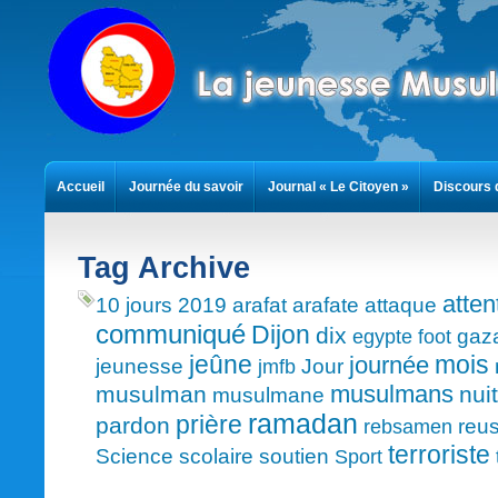
Accueil
Journée du savoir
Journal « Le Citoyen »
Discours 
Contact
Tag Archive
atten
10 jours
2019
arafat
arafate
attaque
communiqué
Dijon
dix
gaz
egypte
foot
mois
jeûne
journée
jeunesse
Jour
jmfb
musulmans
musulman
nuit
musulmane
ramadan
prière
pardon
reus
rebsamen
terroriste
Science
scolaire
soutien
Sport